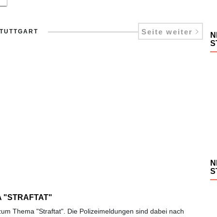
Seite weiter
STUTTGART
N
S
N
S
 "STRAFTAT"
t zum Thema "Straftat". Die Polizeimeldungen sind dabei nach