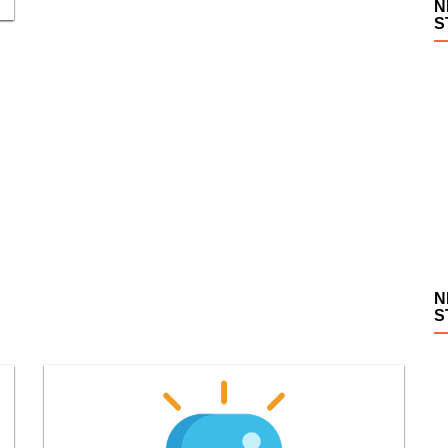
N
S
N
S