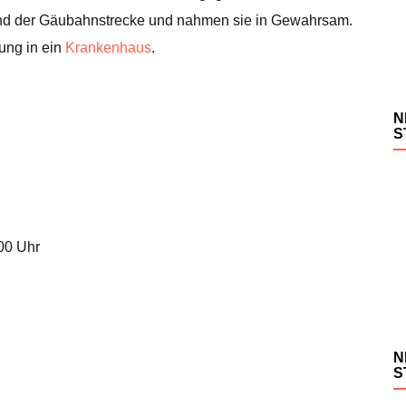
nd der Gäubahnstrecke und nahmen sie in Gewahrsam.
ung in ein
Krankenhaus
.
N
S
.00 Uhr
N
S