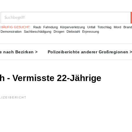
HÄUFIG GESUCHT:
Raub
Fahndung
Körperverletzung
Unfall
Totschlag
Mord
Brand
Demonstration
Sachbeschädigung
Drogen
Diebstahl
Erpressung
te nach Bezirken >
Polizeiberichte anderer Großregionen 
h - Vermisste 22-Jährige
LIZEIBERICHT