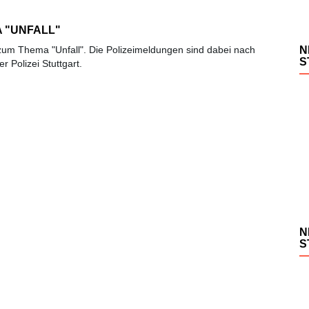
 "UNFALL"
t zum Thema "Unfall". Die Polizeimeldungen sind dabei nach
N
S
r Polizei Stuttgart.
N
S