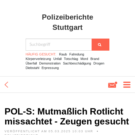
Polizeiberichte
Stuttgart
HÄUFIG GESUCHT:
Raub
Fahndung
Körperverletzung
Unfall
Totschlag
Mord
Brand
Überfall
Demonstration
Sachbeschädigung
Drogen
Diebstahl
Erpressung
POL-S: Mutmaßlich Rotlicht
missachtet - Zeugen gesucht
VERÖFFENTLICHT AM 05.03.2025 10:03 UHR