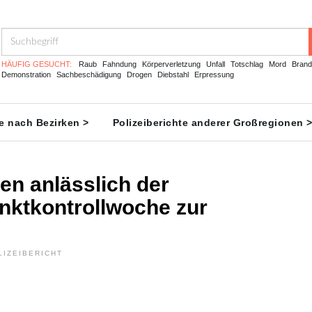
HÄUFIG GESUCHT:
Raub
Fahndung
Körperverletzung
Unfall
Totschlag
Mord
Brand
Demonstration
Sachbeschädigung
Drogen
Diebstahl
Erpressung
te nach Bezirken >
Polizeiberichte anderer Großregionen 
en anlässlich der
ktkontrollwoche zur
LIZEIBERICHT