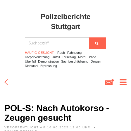
Polizeiberichte
Stuttgart
HÄUFIG GESUCHT:
Raub
Fahndung
Körperverletzung
Unfall
Totschlag
Mord
Brand
Überfall
Demonstration
Sachbeschädigung
Drogen
Diebstahl
Erpressung
POL-S: Nach Autokorso -
Zeugen gesucht
VERÖFFENTLICHT AM 16.06.2025 12:06 UHR