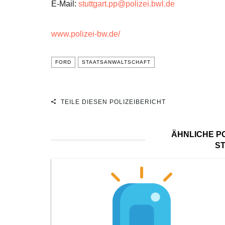
E-Mail:
stuttgart.pp@polizei.bwl.de
www.polizei-bw.de/
FORD
STAATSANWALTSCHAFT
TEILE DIESEN POLIZEIBERICHT
ÄHNLICHE PO
S