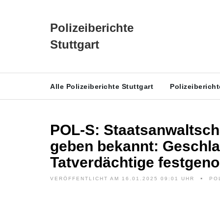
Polizeiberichte
Stuttgart
Alle Polizeiberichte Stuttgart
Polizeiberich
POL-S: Staatsanwaltscha
geben bekannt: Geschla
Tatverdächtige festge
VERÖFFENTLICHT AM 16.01.2025 09:01 UHR
PO