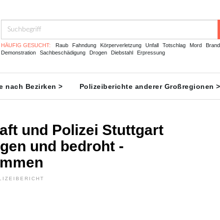
HÄUFIG GESUCHT:
Raub
Fahndung
Körperverletzung
Unfall
Totschlag
Mord
Brand
Demonstration
Sachbeschädigung
Drogen
Diebstahl
Erpressung
te nach Bezirken >
Polizeiberichte anderer Großregionen 
ft und Polizei Stuttgart
gen und bedroht -
nommen
LIZEIBERICHT