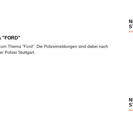
N
S
 "FORD"
t zum Thema "Ford". Die Polizeimeldungen sind dabei nach
r Polizei Stuttgart.
N
S