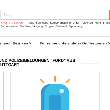
HÄUFIG GESUCHT:
Raub
Fahndung
Körperverletzung
Unfall
Totschlag
Mord
Brand
Demonstration
Sachbeschädigung
Drogen
Diebstahl
Erpressung
te nach Bezirken >
Polizeiberichte anderer Großregionen 
UND POLIZEIMELDUNGEN "FORD" AUS
TUTTGART