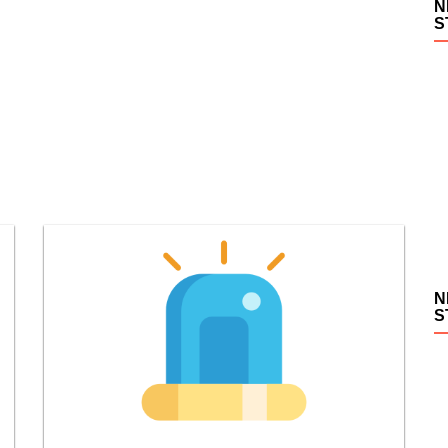
N
S
N
S