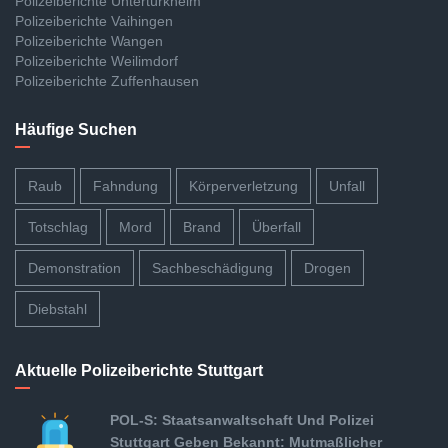
Polizeiberichte Untertürkheim
Polizeiberichte Vaihingen
Polizeiberichte Wangen
Polizeiberichte Weilimdorf
Polizeiberichte Zuffenhausen
Häufige Suchen
Raub
Fahndung
Körperverletzung
Unfall
Totschlag
Mord
Brand
Überfall
Demonstration
Sachbeschädigung
Drogen
Diebstahl
Aktuelle Polizeiberichte Stuttgart
POL-S: Staatsanwaltschaft Und Polizei
Stuttgart Geben Bekannt: Mutmaßlicher