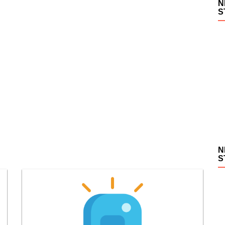
N
S
N
S