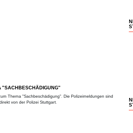
N
S
MA "SACHBESCHÄDIGUNG"
rt zum Thema "Sachbeschädigung". Die Polizeimeldungen sind
N
rekt von der Polizei Stuttgart.
S