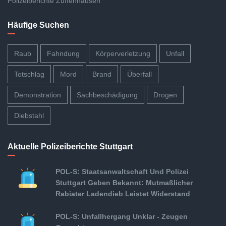
Polizeiberichte Zuffenhausen
Häufige Suchen
Raub
Fahndung
Körperverletzung
Unfall
Totschlag
Mord
Brand
Überfall
Demonstration
Sachbeschädigung
Drogen
Diebstahl
Aktuelle Polizeiberichte Stuttgart
POL-S: Staatsanwaltschaft Und Polizei
Stuttgart Geben Bekannt: Mutmaßlicher
Rabiater Ladendieb Leistet Widerstand
POL-S: Unfallhergang Unklar - Zeugen