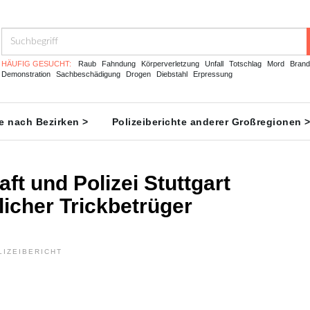
HÄUFIG GESUCHT:
Raub
Fahndung
Körperverletzung
Unfall
Totschlag
Mord
Brand
Demonstration
Sachbeschädigung
Drogen
Diebstahl
Erpressung
te nach Bezirken >
Polizeiberichte anderer Großregionen 
ft und Polizei Stuttgart
icher Trickbetrüger
LIZEIBERICHT