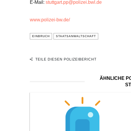
E-Mail:
stuttgart.pp@polizei.bwl.de
www.polizei-bw.de/
EINBRUCH
STAATSANWALTSCHAFT
TEILE DIESEN POLIZEIBERICHT
ÄHNLICHE PO
S