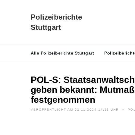
Polizeiberichte
Stuttgart
Alle Polizeiberichte Stuttgart
Polizeiberich
POL-S: Staatsanwaltscha
geben bekannt: Mutmaßl
festgenommen
VERÖFFENTLICHT AM 02.11.2024 14:11 UHR
POL