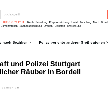
HÄUFIG GESUCHT:
Raub
Fahndung
Körperverletzung
Unfall
Totschlag
Mord
Brand
Demonstration
Sachbeschädigung
Drogen
Diebstahl
Erpressung
te nach Bezirken >
Polizeiberichte anderer Großregionen 
ft und Polizei Stuttgart
icher Räuber in Bordell
IZEIBERICHT