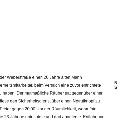
 der Weberstraße einen 20 Jahre alten Mann
N
rheitsmitarbeiter, beim Versuch eine zuvor entrichtete
S
zu haben. Der mutmaßliche Räuber trat gegenüber einer
 diese den Sicherheitsdienst über einen Notrufknopf zu
en Freier gegen 20.00 Uhr der Räumlichkeit, woraufhin
ie 23-Jährige entrichtete und dort abgelegte, Entlohnung