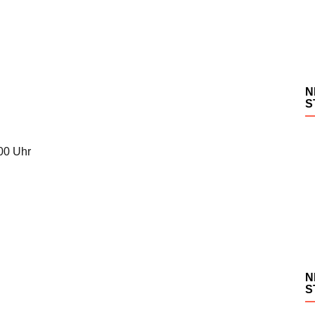
N
S
.00 Uhr
N
S