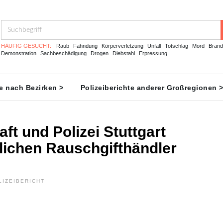
HÄUFIG GESUCHT:
Raub
Fahndung
Körperverletzung
Unfall
Totschlag
Mord
Brand
Demonstration
Sachbeschädigung
Drogen
Diebstahl
Erpressung
te nach Bezirken >
Polizeiberichte anderer Großregionen 
ft und Polizei Stuttgart
ichen Rauschgifthändler
LIZEIBERICHT