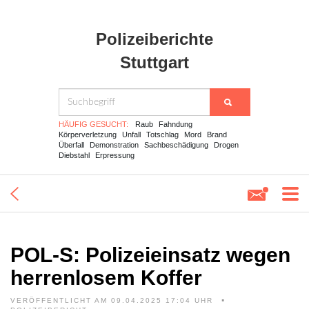
Polizeiberichte
Stuttgart
HÄUFIG GESUCHT:
Raub
Fahndung
Körperverletzung
Unfall
Totschlag
Mord
Brand
Überfall
Demonstration
Sachbeschädigung
Drogen
Diebstahl
Erpressung
POL-S: Polizeieinsatz wegen
herrenlosem Koffer
VERÖFFENTLICHT AM 09.04.2025 17:04 UHR