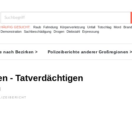
HÄUFIG GESUCHT:
Raub
Fahndung
Körperverletzung
Unfall
Totschlag
Mord
Brand
Demonstration
Sachbeschädigung
Drogen
Diebstahl
Erpressung
te nach Bezirken >
Polizeiberichte anderer Großregionen 
n - Tatverdächtigen
n
LIZEIBERICHT