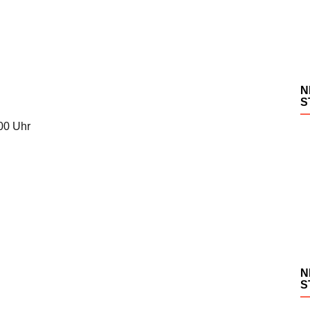
N
S
.00 Uhr
N
S