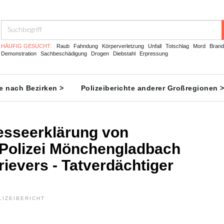
HÄUFIG GESUCHT:
Raub
Fahndung
Körperverletzung
Unfall
Totschlag
Mord
Brand
Demonstration
Sachbeschädigung
Drogen
Diebstahl
Erpressung
te nach Bezirken >
Polizeiberichte anderer Großregionen 
sseerklärung von
 Polizei Mönchengladbach
rievers - Tatverdächtiger
LIZEIBERICHT