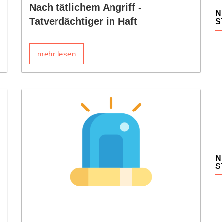
Nach tätlichem Angriff -
N
Tatverdächtiger in Haft
S
mehr lesen
N
S