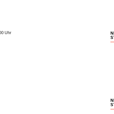
.00 Uhr
N
S
N
S