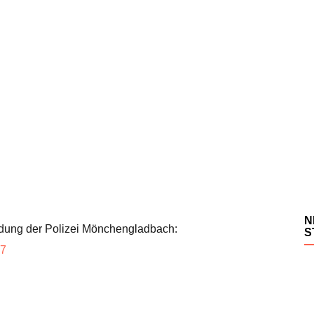
N
ldung der Polizei Mönchengladbach:
S
97