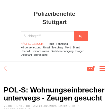
Polizeiberichte
Stuttgart
HÄUFIG GESUCHT:
Raub
Fahndung
Körperverletzung
Unfall
Totschlag
Mord
Brand
Überfall
Demonstration
Sachbeschädigung
Drogen
Diebstahl
Erpressung
POL-S: Wohnungseinbrecher
unterwegs - Zeugen gesucht
VERÖFFENTLICHT AM 28.02.2025 12:02 UHR