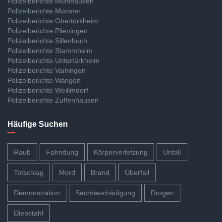
Polizeiberichte Mühlhausen
Polizeiberichte Münster
Polizeiberichte Obertürkheim
Polizeiberichte Plieningen
Polizeiberichte Sillenbuch
Polizeiberichte Stammheim
Polizeiberichte Untertürkheim
Polizeiberichte Vaihingen
Polizeiberichte Wangen
Polizeiberichte Weilimdorf
Polizeiberichte Zuffenhausen
Häufige Suchen
Raub
Fahndung
Körperverletzung
Unfall
Totschlag
Mord
Brand
Überfall
Demonstration
Sachbeschädigung
Drogen
Diebstahl