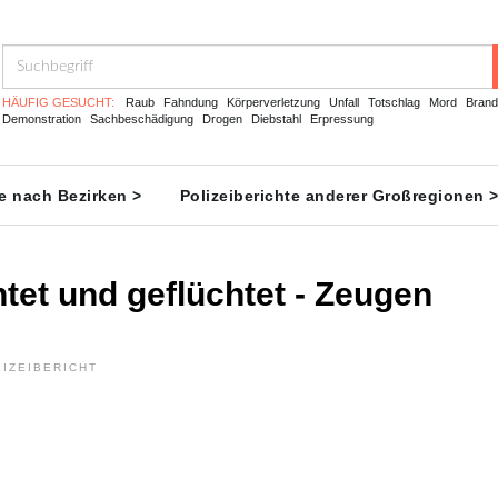
HÄUFIG GESUCHT:
Raub
Fahndung
Körperverletzung
Unfall
Totschlag
Mord
Brand
Demonstration
Sachbeschädigung
Drogen
Diebstahl
Erpressung
te nach Bezirken >
Polizeiberichte anderer Großregionen 
tet und geflüchtet - Zeugen
IZEIBERICHT