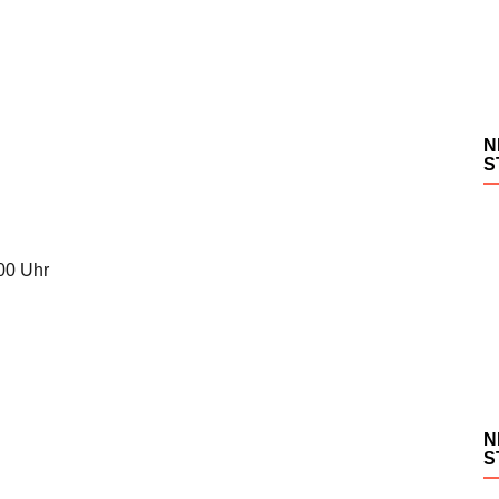
N
S
.00 Uhr
N
S