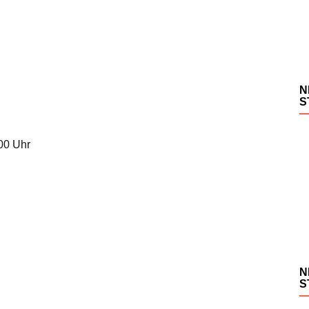
N
S
.00 Uhr
N
S