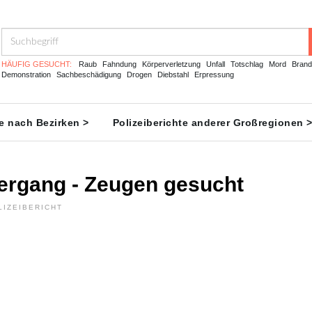
HÄUFIG GESUCHT:
Raub
Fahndung
Körperverletzung
Unfall
Totschlag
Mord
Brand
Demonstration
Sachbeschädigung
Drogen
Diebstahl
Erpressung
te nach Bezirken >
Polizeiberichte anderer Großregionen 
hergang - Zeugen gesucht
LIZEIBERICHT