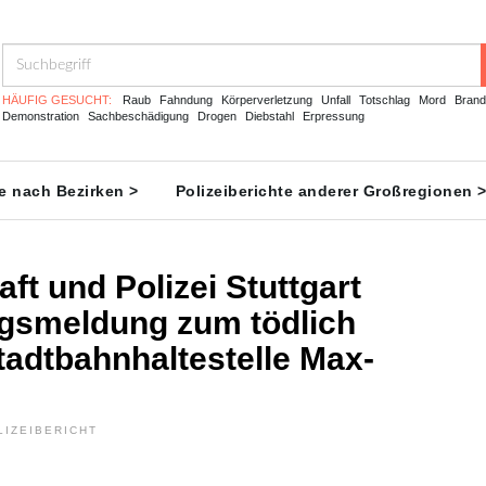
HÄUFIG GESUCHT:
Raub
Fahndung
Körperverletzung
Unfall
Totschlag
Mord
Brand
Demonstration
Sachbeschädigung
Drogen
Diebstahl
Erpressung
te nach Bezirken >
Polizeiberichte anderer Großregionen 
ft und Polizei Stuttgart
gsmeldung zum tödlich
tadtbahnhaltestelle Max-
LIZEIBERICHT