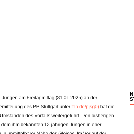
N
n Jungen am Freitagmittag (31.01.2025) an der
S
mitteilung des PP Stuttgart unter
t1p.de/pjsg0)
hat die
Umständen des Vorfalls weitergeführt. Den bisherigen
it dem ihm bekannten 13-jährigen Jungen in eher
n in unmittelbarer Nähe des Gleises. Im Verlauf der