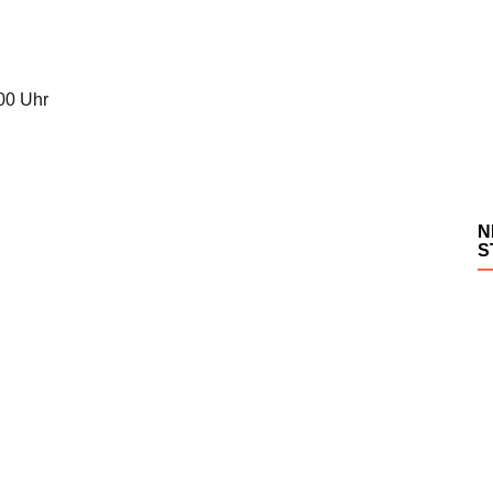
.00 Uhr
N
S