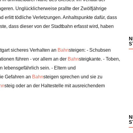
eren. Unglücklicherweise prallte der Zwölfjährige
d erlitt tödliche Verletzungen. Anhaltspunkte dafür, dass
ste, dass dieser von der Stadtbahn erfasst wird, haben
N
S
ttgart sicheres Verhalten an
Bahn
steigen: - Schubsen
tionen führen - vor allem an der
Bahn
steigkante. - Toben,
 lebensgefährlich sein. - Eltern und
die Gefahren an
Bahn
steigen sprechen und sie zu
hn
steig oder an der Haltestelle mit ausreichendem
N
S