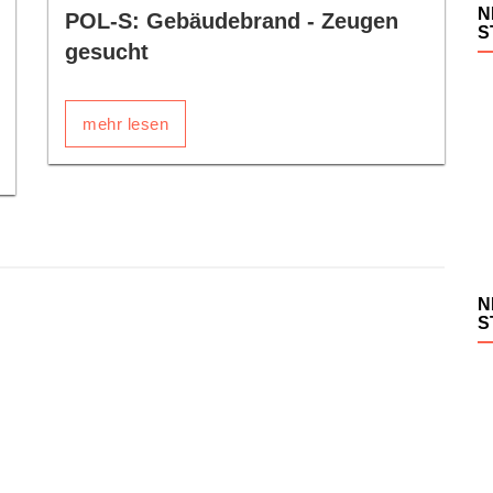
N
POL-S: Gebäudebrand - Zeugen
S
gesucht
mehr lesen
N
S