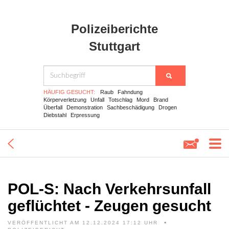
Polizeiberichte
Stuttgart
HÄUFIG GESUCHT:
Raub
Fahndung
Körperverletzung
Unfall
Totschlag
Mord
Brand
Überfall
Demonstration
Sachbeschädigung
Drogen
Diebstahl
Erpressung
POL-S: Nach Verkehrsunfall
geflüchtet - Zeugen gesucht
VERÖFFENTLICHT AM 12.12.2024 17:12 UHR