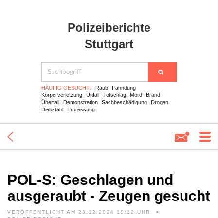
Polizeiberichte
Stuttgart
HÄUFIG GESUCHT:
Raub
Fahndung
Körperverletzung
Unfall
Totschlag
Mord
Brand
Überfall
Demonstration
Sachbeschädigung
Drogen
Diebstahl
Erpressung
POL-S: Geschlagen und
ausgeraubt - Zeugen gesucht
VERÖFFENTLICHT AM 23.12.2024 10:12 UHR