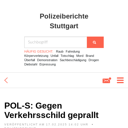
Polizeiberichte
Stuttgart
HÄUFIG GESUCHT:
Raub
Fahndung
Körperverletzung
Unfall
Totschlag
Mord
Brand
Überfall
Demonstration
Sachbeschädigung
Drogen
Diebstahl
Erpressung
POL-S: Gegen
Verkehrsschild geprallt
VERÖFFENTLICHT AM 17.02.2025 14:02 UHR