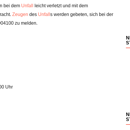
den bei dem
Unfall
leicht verletzt und mit dem
racht.
Zeugen
des
Unfall
s werden gebeten, sich bei der
904100 zu melden.
N
S
.00 Uhr
N
S