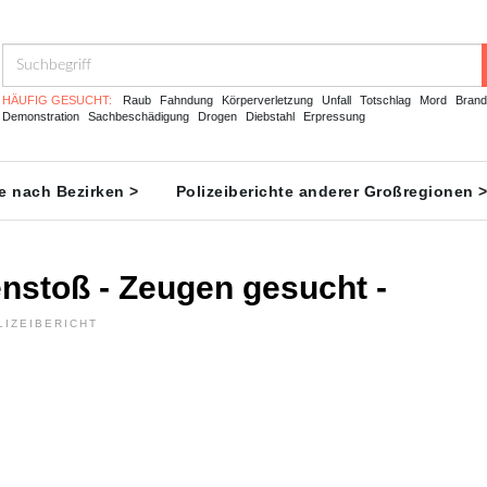
HÄUFIG GESUCHT:
Raub
Fahndung
Körperverletzung
Unfall
Totschlag
Mord
Brand
Demonstration
Sachbeschädigung
Drogen
Diebstahl
Erpressung
te nach Bezirken >
Polizeiberichte anderer Großregionen 
stoß - Zeugen gesucht -
LIZEIBERICHT