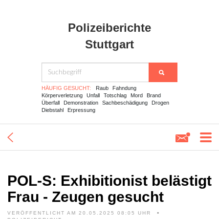
Polizeiberichte
Stuttgart
HÄUFIG GESUCHT:
Raub
Fahndung
Körperverletzung
Unfall
Totschlag
Mord
Brand
Überfall
Demonstration
Sachbeschädigung
Drogen
Diebstahl
Erpressung
POL-S: Exhibitionist belästigt
Frau - Zeugen gesucht
VERÖFFENTLICHT AM 20.05.2025 08:05 UHR