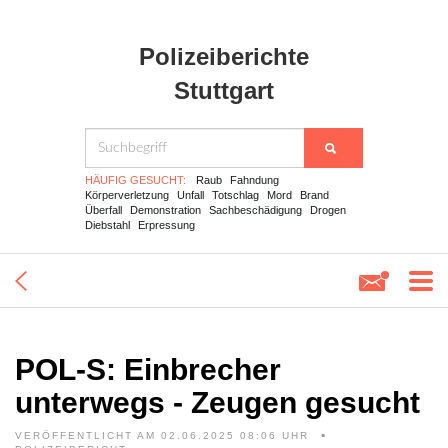
Polizeiberichte
Stuttgart
HÄUFIG GESUCHT:
Raub
Fahndung
Körperverletzung
Unfall
Totschlag
Mord
Brand
Überfall
Demonstration
Sachbeschädigung
Drogen
Diebstahl
Erpressung
POL-S: Einbrecher
unterwegs - Zeugen gesucht
VERÖFFENTLICHT AM 02.06.2025 08:06 UHR