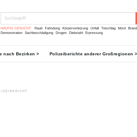
HÄUFIG GESUCHT:
Raub
Fahndung
Körperverletzung
Unfall
Totschlag
Mord
Brand
Demonstration
Sachbeschädigung
Drogen
Diebstahl
Erpressung
te nach Bezirken >
Polizeiberichte anderer Großregionen 
LIZEIBERICHT