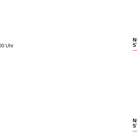
N
S
.00 Uhr
N
S