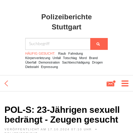
Polizeiberichte
Stuttgart
HÄUFIG GESUCHT:
Raub
Fahndung
Körperverletzung
Unfall
Totschlag
Mord
Brand
Überfall
Demonstration
Sachbeschädigung
Drogen
Diebstahl
Erpressung
POL-S: 23-Jährigen sexuell
bedrängt - Zeugen gesucht
VERÖFFENTLICHT AM 17.10.2024 07:10 UHR