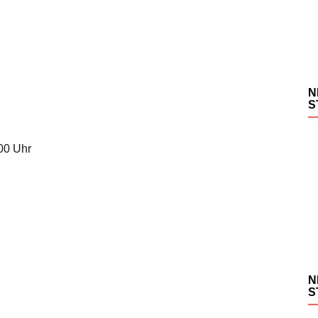
N
S
.00 Uhr
N
S