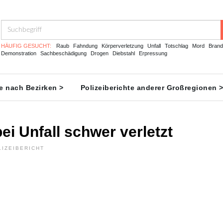
HÄUFIG GESUCHT:
Raub
Fahndung
Körperverletzung
Unfall
Totschlag
Mord
Brand
Demonstration
Sachbeschädigung
Drogen
Diebstahl
Erpressung
te nach Bezirken >
Polizeiberichte anderer Großregionen 
ei Unfall schwer verletzt
LIZEIBERICHT