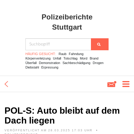
Polizeiberichte
Stuttgart
HÄUFIG GESUCHT:
Raub
Fahndung
Körperverletzung
Unfall
Totschlag
Mord
Brand
Überfall
Demonstration
Sachbeschädigung
Drogen
Diebstahl
Erpressung
POL-S: Auto bleibt auf dem
Dach liegen
VERÖFFENTLICHT AM 28.03.2025 17:03 UHR