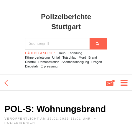
Polizeiberichte
Stuttgart
HÄUFIG GESUCHT:
Raub
Fahndung
Körperverletzung
Unfall
Totschlag
Mord
Brand
Überfall
Demonstration
Sachbeschädigung
Drogen
Diebstahl
Erpressung
POL-S: Wohnungsbrand
VERÖFFENTLICHT AM 27.01.2025 11:01 UHR
POLIZEIBERICHT