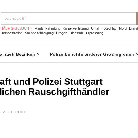
HÄUFIG GESUCHT:
Raub
Fahndung
Körperverletzung
Unfall
Totschlag
Mord
Brand
Demonstration
Sachbeschädigung
Drogen
Diebstahl
Erpressung
te nach Bezirken >
Polizeiberichte anderer Großregionen 
ft und Polizei Stuttgart
ichen Rauschgifthändler
LIZEIBERICHT