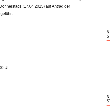
 Donnerstags (17.04.2025) auf Antrag der
rgeführt.
N
S
.00 Uhr
N
S