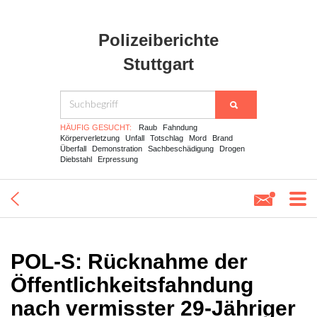
Polizeiberichte
Stuttgart
HÄUFIG GESUCHT:
Raub
Fahndung
Körperverletzung
Unfall
Totschlag
Mord
Brand
Überfall
Demonstration
Sachbeschädigung
Drogen
Diebstahl
Erpressung
POL-S: Rücknahme der
Öffentlichkeitsfahndung
nach vermisster 29-Jähriger