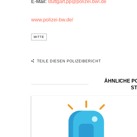
E-Mail:
stuttgart.pp@polizei.bwl.de
www.polizei-bw.de/
MITTE
TEILE DIESEN POLIZEIBERICHT
ÄHNLICHE PO
S