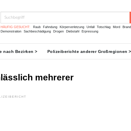
HÄUFIG GESUCHT:
Raub
Fahndung
Körperverletzung
Unfall
Totschlag
Mord
Brand
Demonstration
Sachbeschädigung
Drogen
Diebstahl
Erpressung
te nach Bezirken >
Polizeiberichte anderer Großregionen 
nlässlich mehrerer
LIZEIBERICHT