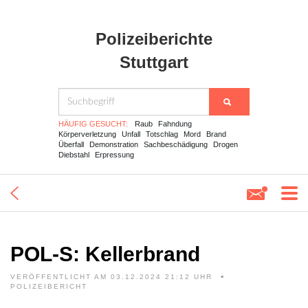
Polizeiberichte
Stuttgart
HÄUFIG GESUCHT:
Raub
Fahndung
Körperverletzung
Unfall
Totschlag
Mord
Brand
Überfall
Demonstration
Sachbeschädigung
Drogen
Diebstahl
Erpressung
POL-S: Kellerbrand
VERÖFFENTLICHT AM 03.12.2024 21:12 UHR
POLIZEIBERICHT