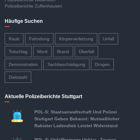
Polizeiberichte Zuffenhausen
Häufige Suchen
Raub
Fahndung
Körperverletzung
Unfall
Totschlag
Mord
Brand
Überfall
Demonstration
Sachbeschädigung
Drogen
Diebstahl
Aktuelle Polizeiberichte Stuttgart
POL-S: Staatsanwaltschaft Und Polizei
Stuttgart Geben Bekannt: Mutmaßlicher
Rabiater Ladendieb Leistet Widerstand
POL-S: Unfallhergang Unklar - Zeugen