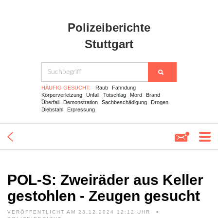
Polizeiberichte
Stuttgart
HÄUFIG GESUCHT:
Raub
Fahndung
Körperverletzung
Unfall
Totschlag
Mord
Brand
Überfall
Demonstration
Sachbeschädigung
Drogen
Diebstahl
Erpressung
POL-S: Zweiräder aus Keller
gestohlen - Zeugen gesucht
VERÖFFENTLICHT AM 23.12.2024 12:12 UHR