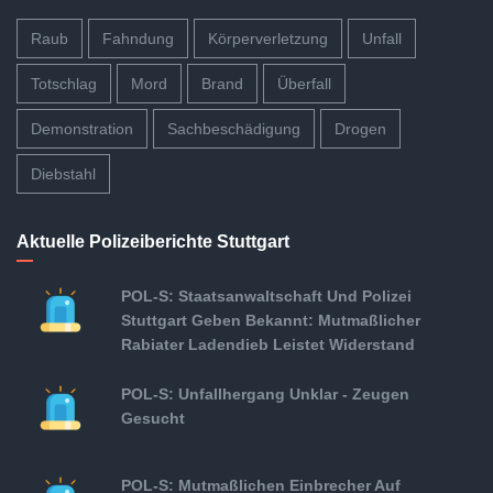
Raub
Fahndung
Körperverletzung
Unfall
Totschlag
Mord
Brand
Überfall
Demonstration
Sachbeschädigung
Drogen
Diebstahl
Aktuelle Polizeiberichte Stuttgart
POL-S: Staatsanwaltschaft Und Polizei
Stuttgart Geben Bekannt: Mutmaßlicher
Rabiater Ladendieb Leistet Widerstand
POL-S: Unfallhergang Unklar - Zeugen
Gesucht
POL-S: Mutmaßlichen Einbrecher Auf