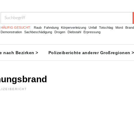
HÄUFIG GESUCHT:
Raub
Fahndung
Körperverletzung
Unfall
Totschlag
Mord
Brand
Demonstration
Sachbeschädigung
Drogen
Diebstahl
Erpressung
te nach Bezirken >
Polizeiberichte anderer Großregionen 
nungsbrand
LIZEIBERICHT