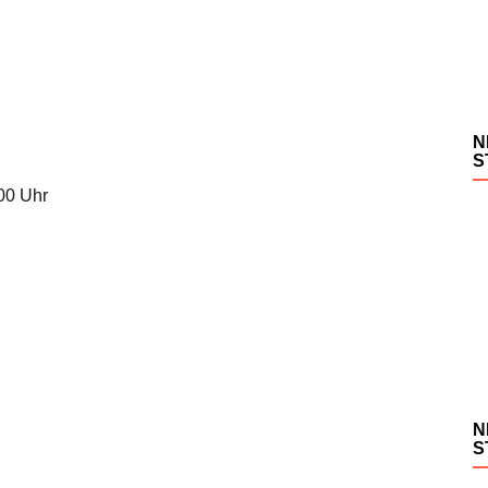
N
S
.00 Uhr
N
S