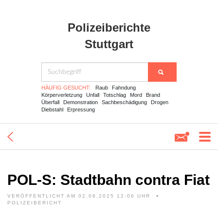
Polizeiberichte
Stuttgart
HÄUFIG GESUCHT:
Raub
Fahndung
Körperverletzung
Unfall
Totschlag
Mord
Brand
Überfall
Demonstration
Sachbeschädigung
Drogen
Diebstahl
Erpressung
POL-S: Stadtbahn contra Fiat
VERÖFFENTLICHT AM 02.06.2025 12:06 UHR
POLIZEIBERICHT