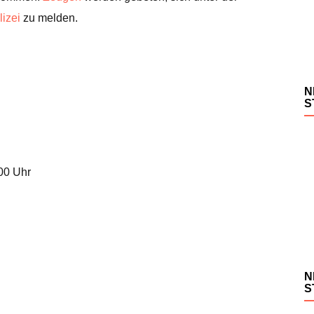
lizei
zu melden.
N
S
.00 Uhr
N
S