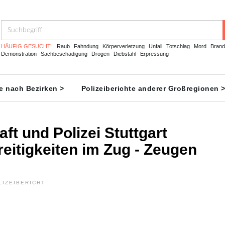
HÄUFIG GESUCHT:
Raub
Fahndung
Körperverletzung
Unfall
Totschlag
Mord
Brand
Demonstration
Sachbeschädigung
Drogen
Diebstahl
Erpressung
te nach Bezirken >
Polizeiberichte anderer Großregionen 
ft und Polizei Stuttgart
eitigkeiten im Zug - Zeugen
LIZEIBERICHT