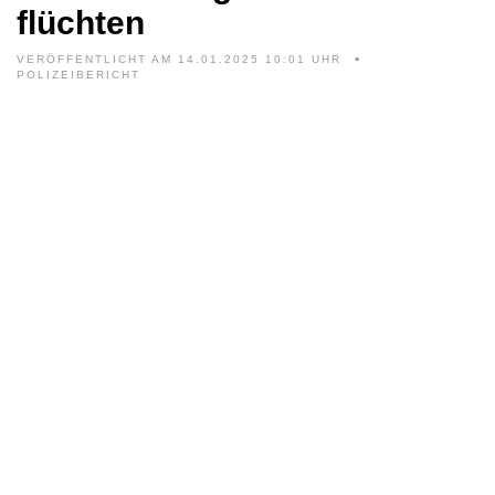
flüchten
VERÖFFENTLICHT AM 14.01.2025 10:01 UHR
POLIZEIBERICHT