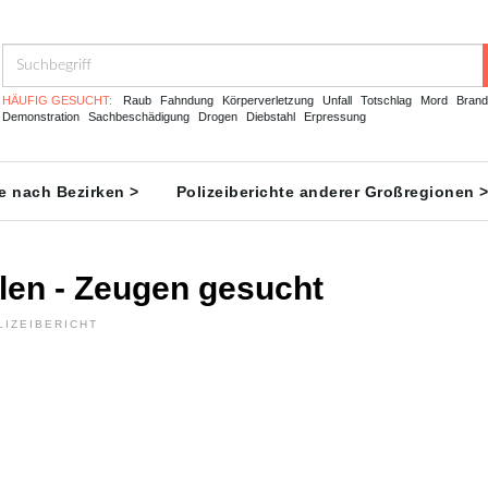
HÄUFIG GESUCHT:
Raub
Fahndung
Körperverletzung
Unfall
Totschlag
Mord
Brand
Demonstration
Sachbeschädigung
Drogen
Diebstahl
Erpressung
te nach Bezirken >
Polizeiberichte anderer Großregionen 
len - Zeugen gesucht
LIZEIBERICHT