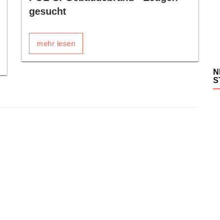
gesucht
mehr lesen
N
S