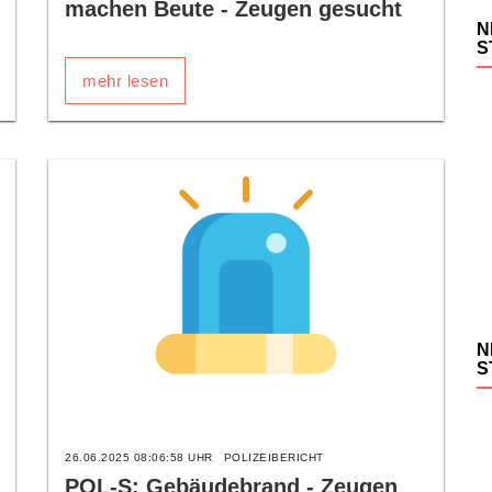
machen Beute - Zeugen gesucht
N
S
mehr lesen
N
S
26.06.2025 08:06:58 UHR
POLIZEIBERICHT
POL-S: Gebäudebrand - Zeugen