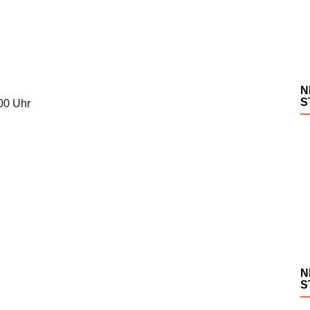
N
S
.00 Uhr
N
S