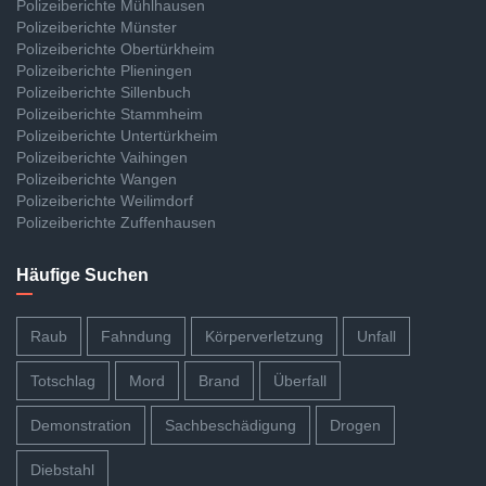
Polizeiberichte Mühlhausen
Polizeiberichte Münster
Polizeiberichte Obertürkheim
Polizeiberichte Plieningen
Polizeiberichte Sillenbuch
Polizeiberichte Stammheim
Polizeiberichte Untertürkheim
Polizeiberichte Vaihingen
Polizeiberichte Wangen
Polizeiberichte Weilimdorf
Polizeiberichte Zuffenhausen
Häufige Suchen
Raub
Fahndung
Körperverletzung
Unfall
Totschlag
Mord
Brand
Überfall
Demonstration
Sachbeschädigung
Drogen
Diebstahl