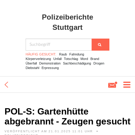
Polizeiberichte
Stuttgart
HÄUFIG GESUCHT:
Raub
Fahndung
Körperverletzung
Unfall
Totschlag
Mord
Brand
Überfall
Demonstration
Sachbeschädigung
Drogen
Diebstahl
Erpressung
POL-S: Gartenhütte
abgebrannt - Zeugen gesucht
VERÖFFENTLICHT AM 21.01.2025 11:01 UHR