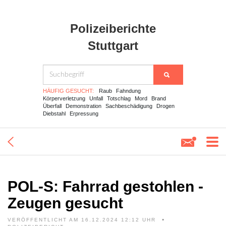
Polizeiberichte
Stuttgart
HÄUFIG GESUCHT:
Raub
Fahndung
Körperverletzung
Unfall
Totschlag
Mord
Brand
Überfall
Demonstration
Sachbeschädigung
Drogen
Diebstahl
Erpressung
POL-S: Fahrrad gestohlen -
Zeugen gesucht
VERÖFFENTLICHT AM 16.12.2024 12:12 UHR