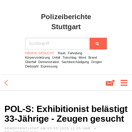
Polizeiberichte
Stuttgart
HÄUFIG GESUCHT:
Raub
Fahndung
Körperverletzung
Unfall
Totschlag
Mord
Brand
Überfall
Demonstration
Sachbeschädigung
Drogen
Diebstahl
Erpressung
POL-S: Exhibitionist belästigt
33-Jährige - Zeugen gesucht
VERÖFFENTLICHT AM 05.05.2025 11:05 UHR