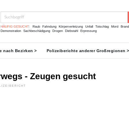
HÄUFIG GESUCHT:
Raub
Fahndung
Körperverletzung
Unfall
Totschlag
Mord
Brand
Demonstration
Sachbeschädigung
Drogen
Diebstahl
Erpressung
te nach Bezirken >
Polizeiberichte anderer Großregionen 
rwegs - Zeugen gesucht
LIZEIBERICHT