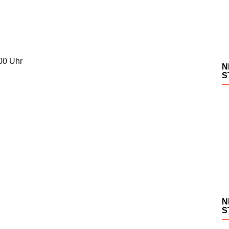
.00 Uhr
N
S
N
S