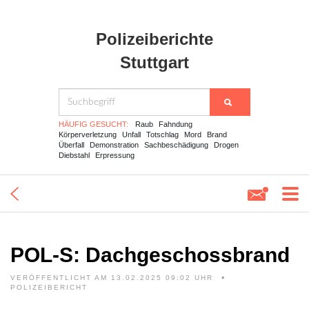
Polizeiberichte
Stuttgart
HÄUFIG GESUCHT:
Raub
Fahndung
Körperverletzung
Unfall
Totschlag
Mord
Brand
Überfall
Demonstration
Sachbeschädigung
Drogen
Diebstahl
Erpressung
POL-S: Dachgeschossbrand
VERÖFFENTLICHT AM 13.02.2025 09:02 UHR
POLIZEIBERICHT